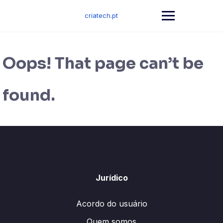
Skip
to
criatech.pt
content
Oops! That page can’t be
found.
Jurídico
Acordo do usuário
Quem somos