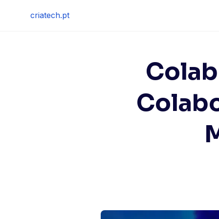
Skip
criatech.pt
to
content
Colab
Colabor
M