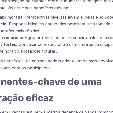
 planificação de eventos oferece inúmeras vantagens que
to. Os principais benefícios incluem:
 aprimorada:
Perspectivas diversas levam a ideias e soluçõ
cia:
Responsabilidades partilhadas permitem uma tomada d
tarefas mais rápidas.
e recursos:
Agrupar recursos pode reduzir custos e maxi
s fortes:
Construir conexões entre os membros da equip
melhora colaborações futuras.
s benefícios, as equipas podem criar eventos mais envolv
ssoam com os participantes.
entes-chave de uma
ação eficaz
 em Event Quest bem-sucedida depende de vários compon