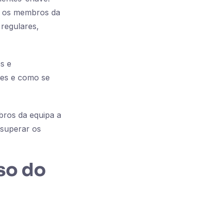
os os membros da
 regulares,
s e
ões e como se
bros da equipa a
 superar os
so do