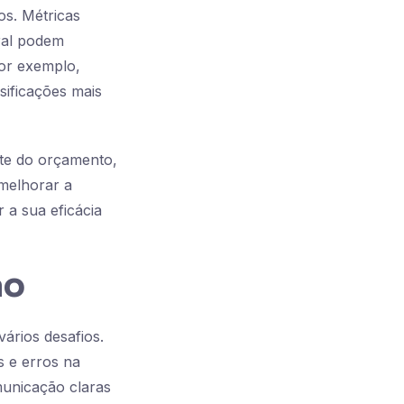
os. Métricas
ral podem
Por exemplo,
sificações mais
nte do orçamento,
melhorar a
 a sua eficácia
ão
ários desafios.
 e erros na
omunicação claras