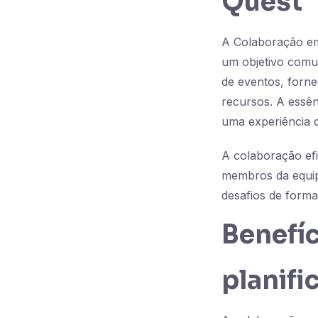
Quest
A Colaboração em 
um objetivo comum
de eventos, forne
recursos. A essên
uma experiência d
A colaboração efi
membros da equip
desafios de forma
Benefíc
planifi