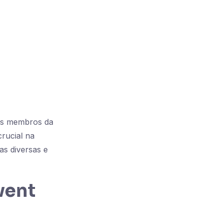
m
 os membros da
rucial na
as diversas e
vent