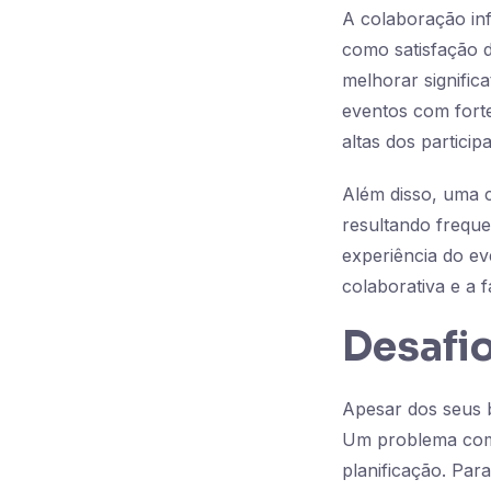
A colaboração inf
como satisfação 
melhorar signifi
eventos com fort
altas dos partici
Além disso, uma c
resultando frequ
experiência do ev
colaborativa e a 
Desafi
Apesar dos seus b
Um problema comu
planificação. Par