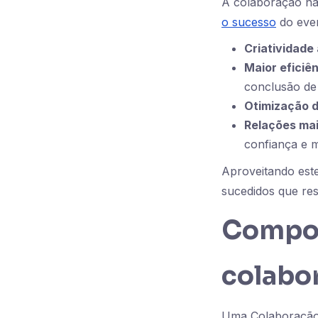
A colaboração na
o sucesso
do even
Criatividade
Maior eficiên
conclusão de 
Otimização d
Relações mai
confiança e 
Aproveitando este
sucedidos que re
Compon
colabor
Uma Colaboração