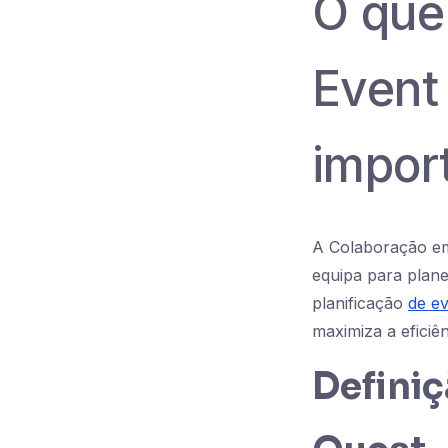
O que
Event
impor
A Colaboração em
equipa para plane
planificação
de e
maximiza a eficiê
Defini