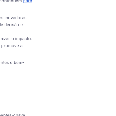
 contribuem
para
es inovadoras.
e decisão e
mizar o impacto.
a promove a
entes e bem-
entes-chave.